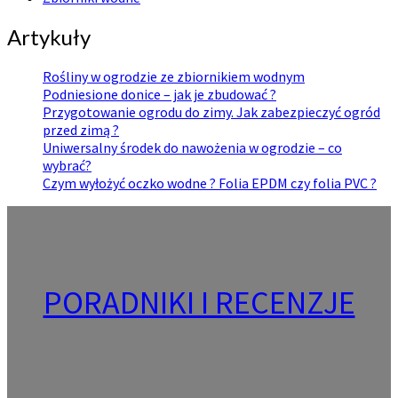
Artykuły
Rośliny w ogrodzie ze zbiornikiem wodnym
Podniesione donice – jak je zbudować ?
Przygotowanie ogrodu do zimy. Jak zabezpieczyć ogród
przed zimą ?
Uniwersalny środek do nawożenia w ogrodzie – co
wybrać?
Czym wyłożyć oczko wodne ? Folia EPDM czy folia PVC ?
PORADNIKI I RECENZJE