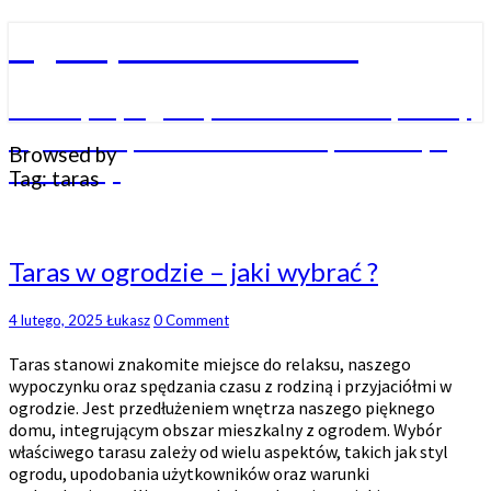
Skip
Ogrody-warszawa.com
to
content
Tworzymy ogrody – oczka wodne, stawy
kąpielowe, zbiorniki wodne, kaskady i
Browsed by
fontanny.
Tag:
taras
Taras
Taras w ogrodzie – jaki wybrać ?
w
ogrodzie
Comments
4 lutego, 2025
Łukasz
0 Comment
–
jaki
Taras stanowi znakomite miejsce do relaksu, naszego
wybrać
wypoczynku oraz spędzania czasu z rodziną i przyjaciółmi w
?
ogrodzie. Jest przedłużeniem wnętrza naszego pięknego
domu, integrującym obszar mieszkalny z ogrodem. Wybór
właściwego tarasu zależy od wielu aspektów, takich jak styl
ogrodu, upodobania użytkowników oraz warunki