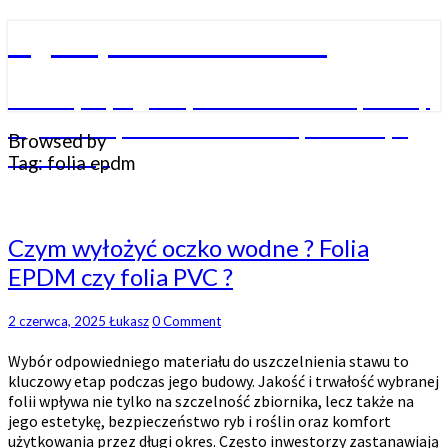
Ogrody-warszawa.com
Tworzymy ogrody – oczka wodne, stawy
kąpielowe, zbiorniki wodne, kaskady i
Browsed by
fontanny.
Tag:
folia epdm
Czym
Czym wyłożyć oczko wodne ? Folia
wyłożyć
EPDM czy folia PVC ?
oczko
wodne
?
Comments
2 czerwca, 2025
Łukasz
0 Comment
Folia
Wybór odpowiedniego materiału do uszczelnienia stawu to
EPDM
kluczowy etap podczas jego budowy. Jakość i trwałość wybranej
czy
folii wpływa nie tylko na szczelność zbiornika, lecz także na
folia
jego estetykę, bezpieczeństwo ryb i roślin oraz komfort
PVC
użytkowania przez długi okres. Często inwestorzy zastanawiają
?