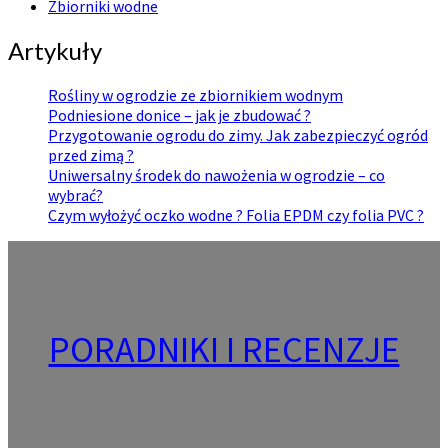
Zbiorniki wodne
Artykuły
Rośliny w ogrodzie ze zbiornikiem wodnym
Podniesione donice – jak je zbudować ?
Przygotowanie ogrodu do zimy. Jak zabezpieczyć ogród
przed zimą ?
Uniwersalny środek do nawożenia w ogrodzie – co
wybrać?
Czym wyłożyć oczko wodne ? Folia EPDM czy folia PVC ?
PORADNIKI I RECENZJE