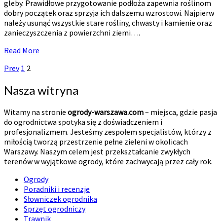
gleby. Prawidłowe przygotowanie podłoża zapewnia roślinom
dobry początek oraz sprzyja ich dalszemu wzrostowi. Najpierw
należy usunąć wszystkie stare rośliny, chwasty i kamienie oraz
zanieczyszczenia z powierzchni ziemi….
Read
Read More
More
Stronicowanie
Prev
1
2
wpisów
Nasza witryna
Witamy na stronie
ogrody-warszawa.com
– miejsca, gdzie pasja
do ogrodnictwa spotyka się z doświadczeniem i
profesjonalizmem. Jesteśmy zespołem specjalistów, którzy z
miłością tworzą przestrzenie pełne zieleni w okolicach
Warszawy. Naszym celem jest przekształcanie zwykłych
terenów w wyjątkowe ogrody, które zachwycają przez cały rok.
Ogrody
Poradniki i recenzje
Słowniczek ogrodnika
Sprzęt ogrodniczy
Trawnik