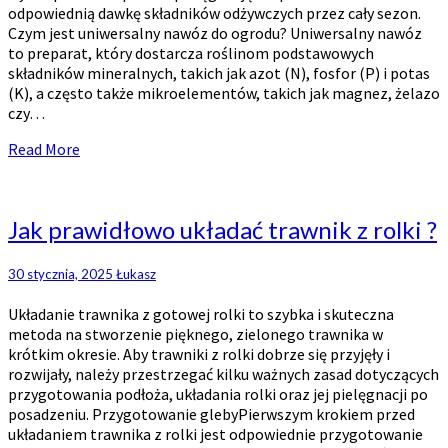
odpowiednią dawkę składników odżywczych przez cały sezon.
Czym jest uniwersalny nawóz do ogrodu? Uniwersalny nawóz
to preparat, który dostarcza roślinom podstawowych
składników mineralnych, takich jak azot (N), fosfor (P) i potas
(K), a często także mikroelementów, takich jak magnez, żelazo
czy…
Read
Read More
More
Jak
Jak prawidłowo układać trawnik z rolki ?
prawidłowo
układać
30 stycznia, 2025
Łukasz
trawnik
z
Układanie trawnika z gotowej rolki to szybka i skuteczna
rolki
metoda na stworzenie pięknego, zielonego trawnika w
?
krótkim okresie. Aby trawniki z rolki dobrze się przyjęły i
rozwijały, należy przestrzegać kilku ważnych zasad dotyczących
przygotowania podłoża, układania rolki oraz jej pielęgnacji po
posadzeniu. Przygotowanie glebyPierwszym krokiem przed
układaniem trawnika z rolki jest odpowiednie przygotowanie