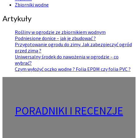
Zbiorniki wodne
Artykuły
Rośliny w ogrodzie ze zbiornikiem wodnym
Podniesione donice – jak je zbudować ?
Przygotowanie ogrodu do zimy. Jak zabezpieczyć ogród
przed zimą ?
Uniwersalny środek do nawożenia w ogrodzie – co
wybrać?
Czym wyłożyć oczko wodne ? Folia EPDM czy folia PVC ?
PORADNIKI I RECENZJE