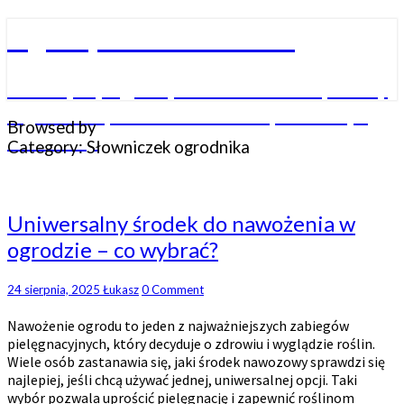
Skip
Ogrody-warszawa.com
to
content
Tworzymy ogrody – oczka wodne, stawy
kąpielowe, zbiorniki wodne, kaskady i
Browsed by
fontanny.
Category:
Słowniczek ogrodnika
Uniwersalny
Uniwersalny środek do nawożenia w
środek
ogrodzie – co wybrać?
do
nawożenia
w
Comments
24 sierpnia, 2025
Łukasz
0 Comment
ogrodzie
Nawożenie ogrodu to jeden z najważniejszych zabiegów
–
pielęgnacyjnych, który decyduje o zdrowiu i wyglądzie roślin.
co
Wiele osób zastanawia się, jaki środek nawozowy sprawdzi się
wybrać?
najlepiej, jeśli chcą używać jednej, uniwersalnej opcji. Taki
wybór pozwala uprościć pielęgnację i zapewnić roślinom